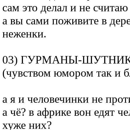
сам это делал и не считаю
а вы сами поживите в дере
неженки.
03) ГУРМАНЫ-ШУТНИ
(чувством юмором так и б
а я и человечинки не прот
а чё? в африке вон едят ч
хуже них?